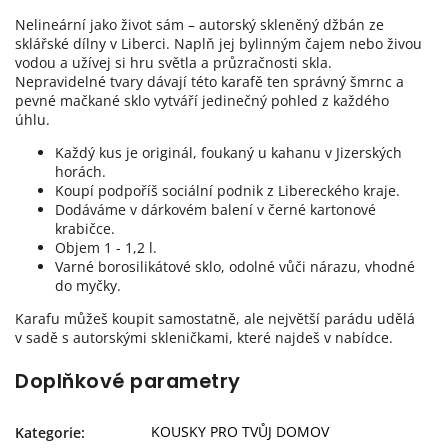
Nelineární jako život sám – autorský skleněný džbán ze
sklářské dílny v Liberci. Naplň jej bylinným čajem nebo živou
vodou a užívej si hru světla a průzračnosti skla.
Nepravidelné tvary dávají této karafě ten správný šmrnc a
pevné mačkané sklo vytváří jedinečný pohled z každého
úhlu.
Každý kus je originál, foukaný u kahanu v Jizerských
horách.
Koupí podpoříš sociální podnik z Libereckého kraje.
Dodáváme v dárkovém balení v černé kartonové
krabičce.
Objem
1 - 1,2 l.
Varné borosilikátové sklo, odolné vůči nárazu, vhodné
do myčky.
Karafu můžeš koupit samostatně, ale největší parádu udělá
v sadě s autorskými skleničkami, které najdeš v nabídce.
Doplňkové parametry
KOUSKY PRO TVŮJ DOMOV
Kategorie
: