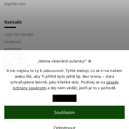
Napište nám
Kontakt
+420 705 726 800
Facebook
Instagram
„Máme skleněné sušenky!“ 🍪
A ne, nejsou to ty k zakousnutí. Tyhle sledují, co se ti na našem
webu líbí, aby Ti příště bylo ještě líp. Bez stresu – data
schraňujeme šetrně, jako křehké sklo. Podívej se na
zásady
ochrany soukromí
a dej nám vědět, jestli je to v pohodě.
Facebook
Instagram
Nastavení
Souhlasím
Copyright 2026
Kultivar shop
. Všechna práva vyhrazena.
Upravit nastavení cookies
Vytvořil
Shoptet
| Design
Shoptak.cz
Odmítnout