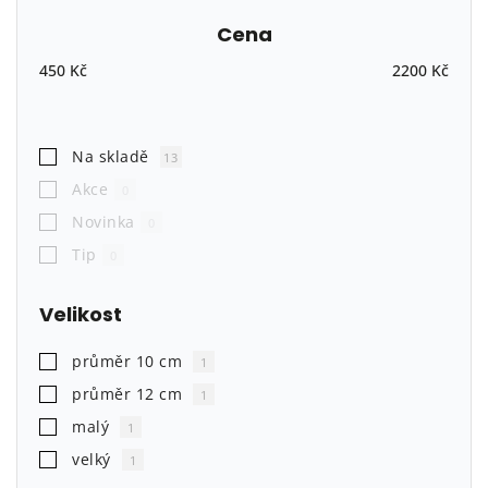
Nejlevnější
Cena
Nejdražší
450
Kč
2200
Kč
Nejprodávanější
Abecedně
Na skladě
13
Akce
0
Novinka
0
Tip
0
Velikost
průměr 10 cm
1
průměr 12 cm
1
malý
1
velký
1