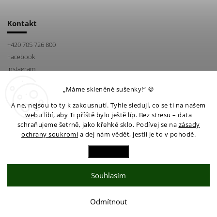
Kontakt
+420 705 726 800
Facebook
Instagram
„Máme skleněné sušenky!“ 🍪
A ne, nejsou to ty k zakousnutí. Tyhle sledují, co se ti na našem
webu líbí, aby Ti příště bylo ještě líp. Bez stresu – data
schraňujeme šetrně, jako křehké sklo. Podívej se na
zásady
ochrany soukromí
a dej nám vědět, jestli je to v pohodě.
Facebook
Instagram
Nastavení
Souhlasím
Copyright 2026
Kultivar shop
. Všechna práva vyhrazena.
Upravit nastavení cookies
Vytvořil
Shoptet
| Design
Shoptak.cz
Odmítnout