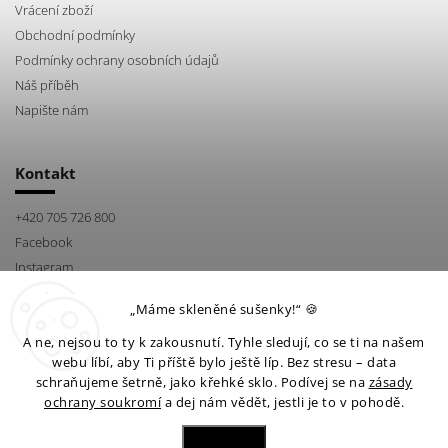
Vrácení zboží
Obchodní podmínky
Podmínky ochrany osobních údajů
Náš příběh
Napište nám
Kontakt
+420 705 726 800
Facebook
Instagram
„Máme skleněné sušenky!“ 🍪
A ne, nejsou to ty k zakousnutí. Tyhle sledují, co se ti na našem
webu líbí, aby Ti příště bylo ještě líp. Bez stresu – data
schraňujeme šetrně, jako křehké sklo. Podívej se na
zásady
ochrany soukromí
a dej nám vědět, jestli je to v pohodě.
Facebook
Instagram
Nastavení