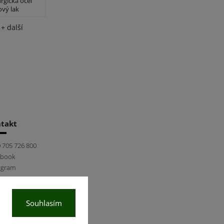
urgická ocel
vý lak
+ další
takt
 705 726 800
ebook
agram
Souhlasím