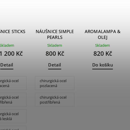
NICE STICKS
NÁUŠNICE SIMPLE
AROMALAMPA &
PEARLS
OLEJ
Skladem
Skladem
Skladem
1 200 Kč
800 Kč
820 Kč
Detail
Detail
Do košíku
urgická ocel
chirurgická ocel
acená
pozlacená
urgická ocel
chirurgická ocel
říbřená
postříbřená
urgická ocel
á lesklá