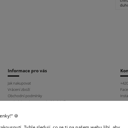
chir
duho
Informace pro vás
Kon
Jak nakupovat
+420
Vrácení zboží
Fac
Obchodní podmínky
Inst
Podmínky ochrany osobních údajů
Náš příběh
Napište nám
enky!“ 🍪
zakousnutí. Tyhle sledují, co se ti na našem webu líbí, aby