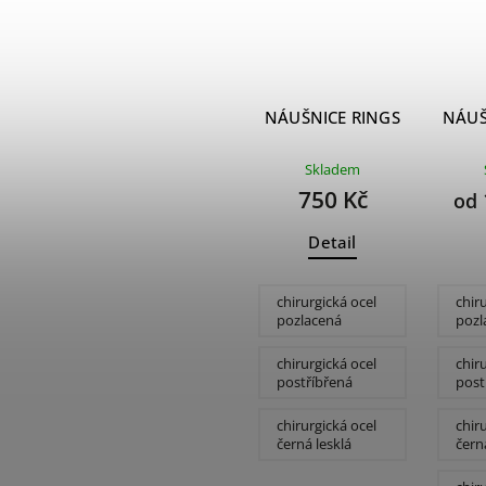
RINGS
NÁUŠNICE SIMPLE
NÁUŠNICE RINGS
NÁUŠ
VISACÍ
m
Skladem
Skladem
Kč
800 Kč
750 Kč
od
od
Detail
Detail
cel
chirurgická ocel
chirurgická ocel
chir
pozlacená
pozlacená
pozl
cel
chirurgická ocel
chirurgická ocel
chir
postříbřená
postříbřená
post
chirurgická ocel
chirurgická ocel
chir
černá lesklá
černá lesklá
čern