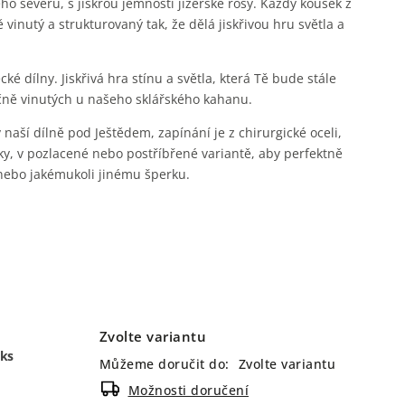
ého severu, s jiskrou jemnosti jizerské rosy. Každý kousek z
 vinutý a strukturovaný tak, že dělá jiskřivou hru světla a
cké dílny. Jiskřivá hra stínu a světla, která Tě bude stále
čně vinutých u našeho sklářského kahanu.
aší dílně pod Ještědem, zapínání je z chirurgické oceli,
iky, v pozlacené nebo postříbřené variantě, aby perfektně
nebo jakémukoli jinému šperku.
Zvolte variantu
 ks
Můžeme doručit do:
Zvolte variantu
Možnosti doručení