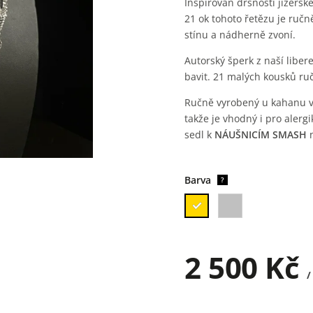
Inspirován drsností jizersk
21 ok tohoto řetězu je ručně
stínu a nádherně zvoní.
Autorský šperk z naší libere
bavit. 21 malých kousků ru
Ručně vyrobený u kahanu v n
takže je vhodný i pro alerg
sedl k
NÁUŠNICÍM SMASH
Barva
?
2 500 Kč
/