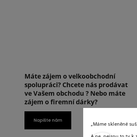
Máte zájem o velkoobchodní
spolupráci? Chcete nás prodávat
ve Vašem obchodu ? Nebo máte
zájem o firemní dárky?
Napište nám
„Máme skleněné suš
A ne, nejsou to ty k 