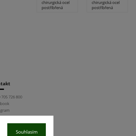
chirurgická ocel
chirurgická ocel
postříbřená
postříbřená
takt
 705 726 800
ebook
agram
Souhlasím