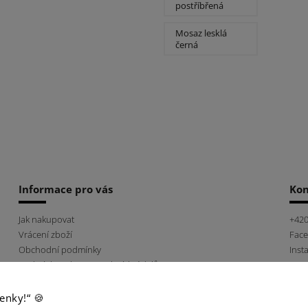
chirurgická ocel
postříbřená
postříbřená
Mosaz lesklá
černá
Informace pro vás
Kon
Jak nakupovat
+420
Vrácení zboží
Fac
Obchodní podmínky
Inst
Podmínky ochrany osobních údajů
Náš příběh
Napište nám
enky!“ 🍪