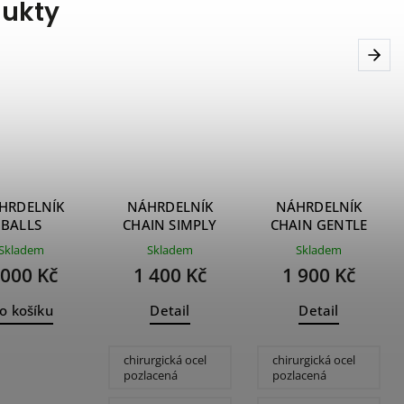
dukty
Next
HRDELNÍK
NÁHRDELNÍK
NÁHRDELNÍK
BALLS
CHAIN SIMPLY
CHAIN GENTLE
pearls
Skladem
Skladem
Skladem
 000 Kč
1 400 Kč
1 900 Kč
o košíku
Detail
Detail
chirurgická ocel
chirurgická ocel
pozlacená
pozlacená