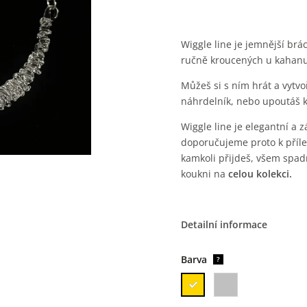
Wiggle line je jemnější brá
ručně kroucených u kahanu,
Můžeš si s ním hrát a vytvoř
náhrdelník, nebo upoutáš k
Wiggle line je elegantní a 
doporučujeme proto k příle
kamkoli přijdeš, všem spad
koukni na
celou kolekci.
Detailní informace
Barva
?