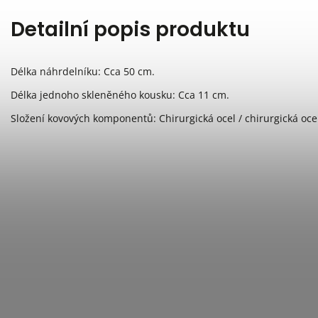
Detailní popis produktu
Délka náhrdelníku: Cca 50 cm.
Délka jednoho skleněného kousku: Cca 11 cm.
Složení kovových komponentů: Chirurgická ocel / chirurgická oce
NÁHRDELNÍK
NÁHRDELNÍK
NÁHRDEL
CHAIN GENTLE
CHAIN GENTLE
CHAIN GE
FULL
FULL MATNÝ
FULL GO
Skladem
Skladem
Sklade
gentle
2 900 Kč
3 500 Kč
3 900 
Detail
Detail
Detail
chirurgická ocel
chirurgická ocel
chirurgická o
pozlacená
pozlacená
pozlacená