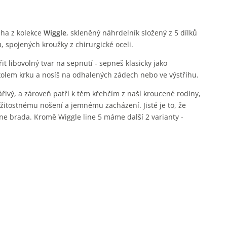
cha z kolekce
Wiggle
, skleněný náhrdelník složený z 5 dílků
 spojených kroužky z chirurgické oceli.
it libovolný tvar na sepnutí - sepneš klasicky jako
olem krku a nosíš na odhalených zádech nebo ve výstřihu.
zářivý, a zároveň patří k těm křehčím z naší kroucené rodiny,
žitostnému nošení a jemnému zacházení. Jisté je to, že
ne brada. Kromě Wiggle line 5 máme další 2 varianty -