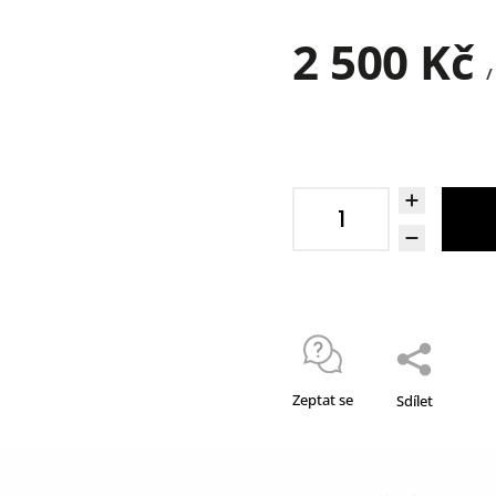
2 500 Kč
/
Zeptat se
Sdílet