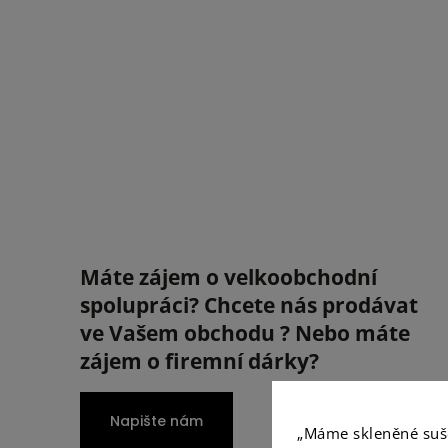
chirurgická ocel
chirurgická ocel
postříbřená
postříbřená
Máte zájem o velkoobchodní
spolupráci? Chcete nás prodávat
ve Vašem obchodu ? Nebo máte
zájem o firemní dárky?
Napište nám
„Máme skleněné suš