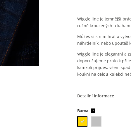
Wiggle line je jemnější brá
ručně kroucených u kahanu,
Můžeš si s ním hrát a vytvoř
náhrdelník, nebo upoutáš k
Wiggle line je elegantní a 
doporučujeme proto k příle
kamkoli přijdeš, všem spad
koukni na
celou kolekci
neb
Detailní informace
Barva
?