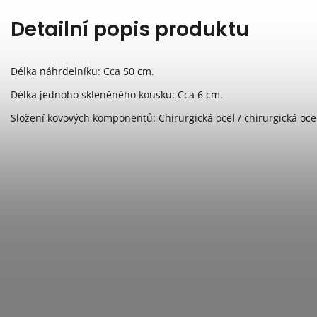
Detailní popis produktu
Délka náhrdelníku: Cca 50 cm.
Délka jednoho skleněného kousku: Cca 6 cm.
Složení kovových komponentů: Chirurgická ocel / chirurgická oce
NÁHRDELNÍK
NÁHRDELNÍK
NÁHRDEL
CHAIN GENTLE
CHAIN GENTLE
CHAIN GE
FULL
FULL MATNÝ
FULL GO
Skladem
Skladem
Sklade
gentle
2 900 Kč
3 500 Kč
3 900 
Detail
Detail
Detail
chirurgická ocel
chirurgická ocel
chirurgická o
pozlacená
pozlacená
pozlacená