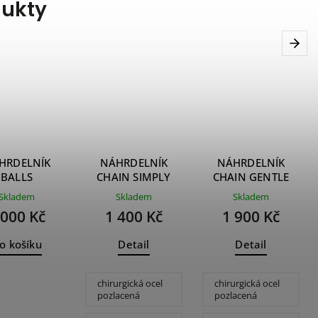
dukty
Next
HRDELNÍK
NÁHRDELNÍK
NÁHRDELNÍK
BALLS
CHAIN SIMPLY
CHAIN GENTLE
pearls
Skladem
Skladem
Skladem
 000 Kč
1 400 Kč
1 900 Kč
o košíku
Detail
Detail
chirurgická ocel
chirurgická ocel
pozlacená
pozlacená