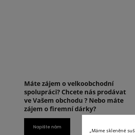
chirurgická ocel
chirurgická ocel
postříbřená
postříbřená
Máte zájem o velkoobchodní
spolupráci? Chcete nás prodávat
ve Vašem obchodu ? Nebo máte
zájem o firemní dárky?
Napište nám
„Máme skleněné suš