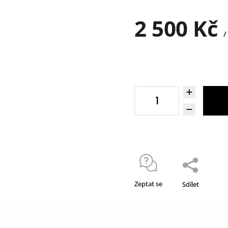
2 500 Kč
/
Zeptat se
Sdílet