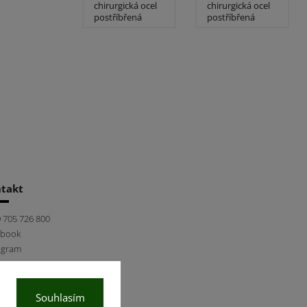
chirurgická ocel
chirurgická ocel
postříbřená
postříbřená
takt
 705 726 800
ebook
agram
Souhlasím