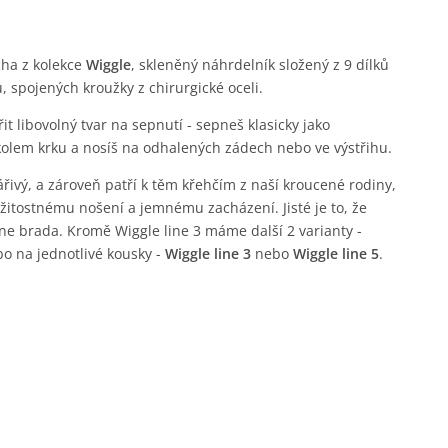
cha z kolekce
Wiggle
, skleněný náhrdelník složený z 9 dílků
 spojených kroužky z chirurgické oceli.
it libovolný tvar na sepnutí - sepneš klasicky jako
olem krku a nosíš na odhalených zádech nebo ve výstřihu.
zářivý, a zároveň patří k těm křehčím z naší kroucené rodiny,
žitostnému nošení a jemnému zacházení. Jisté je to, že
ne brada. Kromě Wiggle line 3 máme další 2 varianty -
o na jednotlivé kousky -
Wiggle line 3
nebo
Wiggle line 5
.