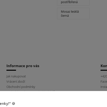
chirurgická ocel
postříbřená
postříbřená
Mosaz lesklá
černá
Informace pro vás
Kon
Jak nakupovat
+420
Vrácení zboží
Fac
Obchodní podmínky
Inst
Podmínky ochrany osobních údajů
Náš příběh
Napište nám
enky!“ 🍪