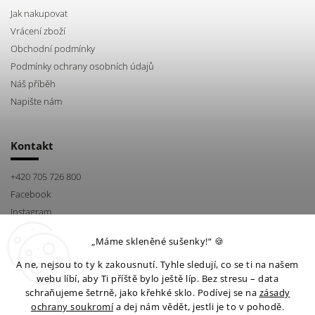
Jak nakupovat
Vrácení zboží
Obchodní podmínky
Podmínky ochrany osobních údajů
Náš příběh
Napište nám
Kontakt
+420 705 726 800
Facebook
Instagram
„Máme skleněné sušenky!“ 🍪
A ne, nejsou to ty k zakousnutí. Tyhle sledují, co se ti na našem
webu líbí, aby Ti příště bylo ještě líp. Bez stresu – data
schraňujeme šetrně, jako křehké sklo. Podívej se na
zásady
ochrany soukromí
a dej nám vědět, jestli je to v pohodě.